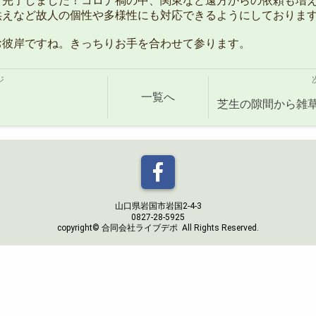
行完了しました！コロナ禍の中、関東など遠方からの依頼も増
供えなど故人の個性や多様性にも対応できるようにしておりま
お彼岸ですね。きっちりお手を合わせて参ります。
ジ
一覧へ
芝生の隙間から雑
山口県岩国市岩国2-4-3
0827-28-5925
copyright© 合同会社ライブデポ All Rights Reserved.