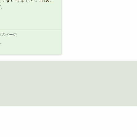
えてまいりました。周波ご
す。
次のページ
草